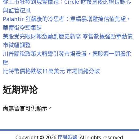
從上市狂歡到現實檢視：Circle 財報背後的增長野心
期
與監管逆風
貨
Palantir 狂飆後的冷思考：業績暴增難掩估值焦慮，
盤
華爾街空頭集結
前
美股受亮眼財報激勵創歷史新高 零售數據強勁牽動債
震
市微幅調整
盪"
川普關稅政策大轉彎引發市場震盪，德股週一開盤承
壓
比特幣價格跌破11萬美元 市場情緒分歧
近期评论
尚無留言可供顯示。
Copyright © 2026
民聲時報
. All rights reserved.