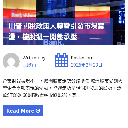
勵
創
歷
川普關稅政策大轉彎引發市場震
史
盪，德股週一開盤承壓
新
高
零
Written by:
Posted on:
售
王欣雨
2026年2月23日
數
據
企業財報表現不一，歐洲股市走勢分歧 近期歐洲股市受到大
強
型企業季報表現的牽動，整體走勢呈現個別發展的態勢。泛
勁
歐STOXX 600指數微幅收跌0.2%。其…
牽
動
Read More
債
"川
市