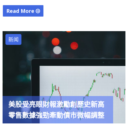
與
監
Read More
管
"Palantir
逆
狂
風"
飆
新闻
後
的
冷
思
考：
業
績
暴
美股受亮眼財報激勵創歷史新高
增
零售數據強勁牽動債市微幅調整
難
掩