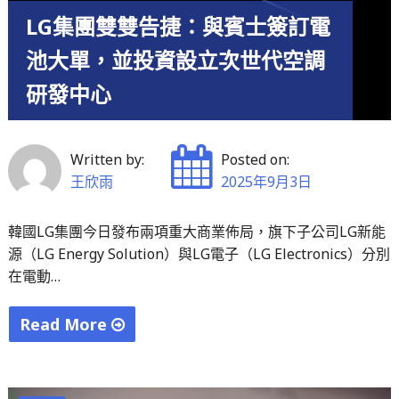
LG集團雙雙告捷：與賓士簽訂電
國
廠
池大單，並投資設立次世代空調
的
研發中心
出
口
許
Written by:
Posted on:
可，
王欣雨
2025年9月3日
同
時
韓國LG集團今日發布兩項重大商業佈局，旗下子公司LG新能
公
源（LG Energy Solution）與LG電子（LG Electronics）分別
司
在電動…
對
先
Read More
進
"LG
封
集
裝