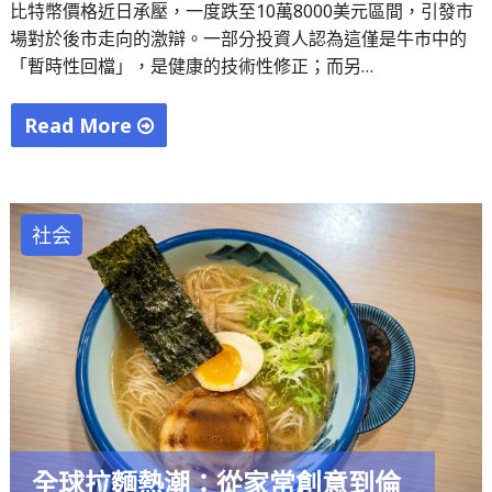
週
比特幣價格近日承壓，一度跌至10萬8000美元區間，引發市
一
場對於後市走向的激辯。一部分投資人認為這僅是牛市中的
開
「暫時性回檔」，是健康的技術性修正；而另…
盤
承
Read More
壓"
"比
特
幣
社会
價
格
跌
破
11
萬
美
元
全球拉麵熱潮：從家常創意到倫