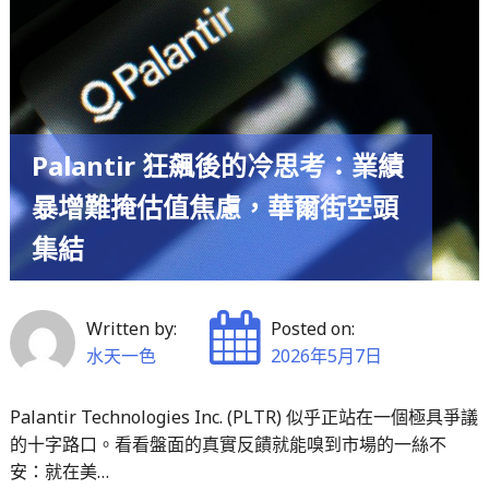
歡
到
現
實
檢
Palantir 狂飆後的冷思考：業績
視：
Circle
暴增難掩估值焦慮，華爾街空頭
財
集結
報
背
後
Written by:
Posted on:
的
水天一色
2026年5月7日
增
長
Palantir Technologies Inc. (PLTR) 似乎正站在一個極具爭議
野
的十字路口。看看盤面的真實反饋就能嗅到市場的一絲不
心
安：就在美…