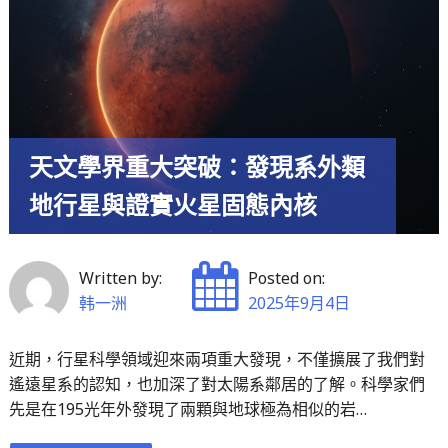
潮：
從
家
常
創
意
天文學界重大突破：發現系外類
到
地行星與證實火星固態內核
倫
敦
美
Written by:
Posted on:
食
韩一洲
2025年9月4日
殿
堂"
近期，行星科學領域迎來兩項重大發現，不僅擴展了我們對
遙遠星系的認知，也加深了對太陽系鄰居的了解。科學家們
先是在195光年外發現了兩顆與地球極為相似的岩…