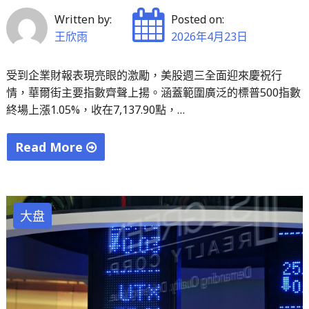
估
Written by:
Posted on:
值
王欣雨
2026年4月23日
焦
慮，
受到企業財報表現亮眼的激勵，美股週三全面迎來慶祝行
華
情，華爾街主要指數齊聲上揚。涵蓋範圍廣泛的標普500指數
爾
終場上漲1.05%，收在7,137.90點，…
街
空
Read More
頭
"美
集
股
結"
受
大盘
亮
眼
財
報
激