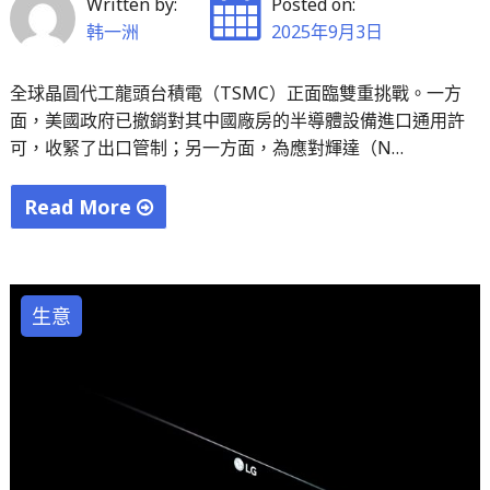
Written by:
Posted on:
星
韩一洲
2025年9月3日
與
證
全球晶圓代工龍頭台積電（TSMC）正面臨雙重挑戰。一方
實
面，美國政府已撤銷對其中國廠房的半導體設備進口通用許
火
可，收緊了出口管制；另一方面，為應對輝達（N…
星
固
Read More
態
"美
內
國
核"
撤
生意
銷
對
台
積
電
中