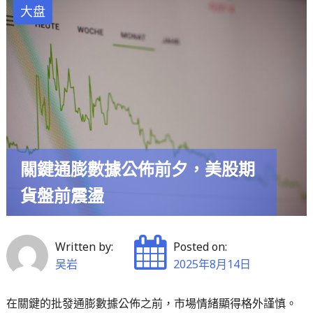
團
大盘
投
雙
資
雙
轉
告
趨
捷：
審
與
慎"
賓
士
簽
關鍵通膨數據公佈前夕，美股期
訂
貨盤前震盪
電
池
大
Written by:
Posted on:
單，
吴岩
2025年8月14日
並
投
在關鍵的批發通膨數據公佈之前，市場情緒顯得格外謹慎。