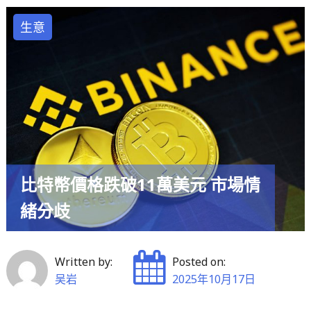
普
微
關
生意
幅
稅
調
政
整"
策
大
轉
彎
引
發
比特幣價格跌破11萬美元 市場情
市
緒分歧
場
震
盪，
Written by:
Posted on:
德
吴岩
2025年10月17日
股