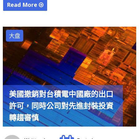
Read More
"天
文
學
大盘
界
重
大
突
破：
發
美國撤銷對台積電中國廠的出口
現
系
許可，同時公司對先進封裝投資
外
轉趨審慎
類
地
行