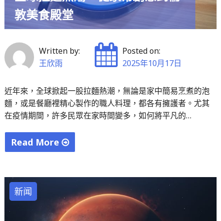
市
敦美食殿堂
場
情
緒
Written by:
Posted on:
分
王欣雨
2025年10月17日
歧"
近年來，全球掀起一股拉麵熱潮，無論是家中簡易烹煮的泡
麵，或是餐廳裡精心製作的職人料理，都各有擁護者。尤其
在疫情期間，許多民眾在家時間變多，如何將平凡的…
Read More
"全
球
拉
新闻
麵
熱