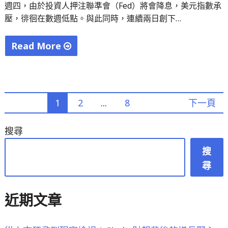
資
週四，由於投資人押注聯準會（Fed）將會降息，美元指數承
設
壓，徘徊在數週低點。與此同時，連續兩日創下…
立
次
Read More
世
"關
代
鍵
空
通
文
調
1
2
...
8
下一頁
膨
研
數
章
搜尋
發
據
分
中
公
搜
心"
佈
尋
頁
前
夕，
近期文章
美
股