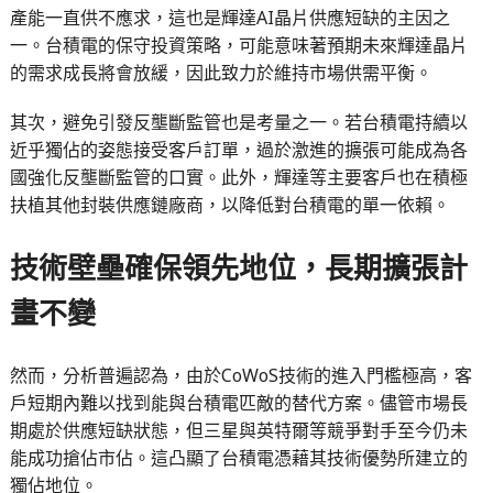
產能一直供不應求，這也是輝達AI晶片供應短缺的主因之
一。台積電的保守投資策略，可能意味著預期未來輝達晶片
的需求成長將會放緩，因此致力於維持市場供需平衡。
其次，避免引發反壟斷監管也是考量之一。若台積電持續以
近乎獨佔的姿態接受客戶訂單，過於激進的擴張可能成為各
國強化反壟斷監管的口實。此外，輝達等主要客戶也在積極
扶植其他封裝供應鏈廠商，以降低對台積電的單一依賴。
技術壁壘確保領先地位，長期擴張計
畫不變
然而，分析普遍認為，由於CoWoS技術的進入門檻極高，客
戶短期內難以找到能與台積電匹敵的替代方案。儘管市場長
期處於供應短缺狀態，但三星與英特爾等競爭對手至今仍未
能成功搶佔市佔。這凸顯了台積電憑藉其技術優勢所建立的
獨佔地位。