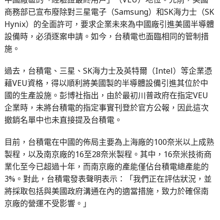
商務部已宣布廢除對三星電子（Samsung）和SK海力士（SK
Hynix）的全面許可，要求企業未來為中國廠引進美國半導體
設備時，必須逐案申請。如今，台積電也面臨相同的管制措
施。
過去，台積電、三星、SK海力士及英特爾（Intel）等企業憑
藉VEU資格，得以順利將美國製的半導體設備引進其位於中
國的生產設施。彭博社指出，由於最初川普政府在指定VEU
企業時，未將台積電的指定事實刊登於官方公報，因此這次
撤銷名單中也未直接提及台積電。
目前，台積電在中國的佈局主要為上海廠的100奈米以上成熟
製程，以及南京廠的16至28奈米製程。其中，16奈米技術商
業化至今已超過十年，而南京廠的產能僅佔台積電總產能的
3%。對此，台積電發表聲明表示：「我們正在評估狀況，並
將採取包括與美國政府溝通在內的適當措施，致力於確保南
京廠的營運不受影響。」