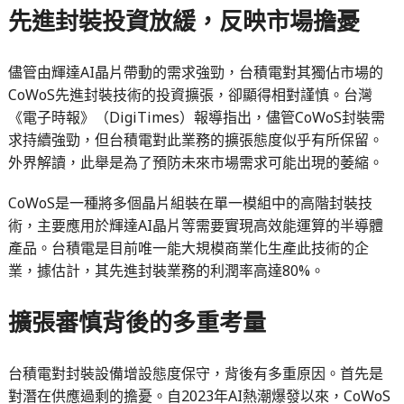
先進封裝投資放緩，反映市場擔憂
儘管由輝達AI晶片帶動的需求強勁，台積電對其獨佔市場的
CoWoS先進封裝技術的投資擴張，卻顯得相對謹慎。台灣
《電子時報》（DigiTimes）報導指出，儘管CoWoS封裝需
求持續強勁，但台積電對此業務的擴張態度似乎有所保留。
外界解讀，此舉是為了預防未來市場需求可能出現的萎縮。
CoWoS是一種將多個晶片組裝在單一模組中的高階封裝技
術，主要應用於輝達AI晶片等需要實現高效能運算的半導體
產品。台積電是目前唯一能大規模商業化生產此技術的企
業，據估計，其先進封裝業務的利潤率高達80%。
擴張審慎背後的多重考量
台積電對封裝設備增設態度保守，背後有多重原因。首先是
對潛在供應過剩的擔憂。自2023年AI熱潮爆發以來，CoWoS