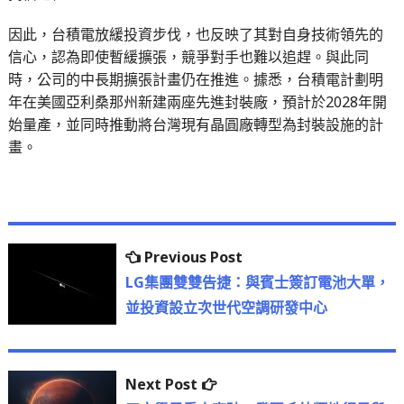
因此，台積電放緩投資步伐，也反映了其對自身技術領先的
信心，認為即使暫緩擴張，競爭對手也難以追趕。與此同
時，公司的中長期擴張計畫仍在推進。據悉，台積電計劃明
年在美國亞利桑那州新建兩座先進封裝廠，預計於2028年開
始量產，並同時推動將台灣現有晶圓廠轉型為封裝設施的計
畫。
文
Previous
Previous Post
章
post:
LG集團雙雙告捷：與賓士簽訂電池大單，
並投資設立次世代空調研發中心
導
覽
Next
Next Post