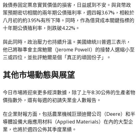
蝕債券固定票息實質價值的損害，日益感到不安。與貨幣政
策預期密切相關的兩年期公債殖利率，週四報3.67%，相較於
八月初的約3.95%有所下降。同時，作為借貸成本關鍵指標的
十年期公債殖利率，則跌破4.22%。
與此同時，政治壓力也持續升溫。美國總統川普週三表示，
他已將聯準會主席鮑爾（Jerome Powell）的接替人選縮小至
三或四位，並批評鮑爾是個「真正的頑固份子」。
其他市場動態與展望
今日市場將迎來更多經濟數據，除了上午8:30公佈的生產者物
價指數外，還有每週的初請失業金人數報告。
在企業財報方面，包括農業機械巨頭迪爾公司（Deere）和半
導體設備大廠應用材料（Applied Materials）在內的大型企
業，也將於週四公佈其季度業績。