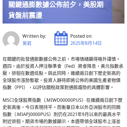
關鍵通膨數據公佈前夕，美股期
貨盤前震盪
Written by:
Posted on:
吴岩
2025年8月14日
在關鍵的批發通膨數據公佈之前，市場情緒顯得格外謹慎。
週四，由於投資人押注聯準會（Fed）將會降息，美元指數承
壓，徘徊在數週低點。與此同時，連續兩日創下歷史新高的
全球股市漲勢暫歇，投資人靜待即將公佈的美國生產者物價
指數（PPI），以評估關稅政策對通膨趨勢的具體影響。
MSCI全球股票指數（.MIWD00000PUS）在連續兩日創下歷
史新高後，今日表現持平。而衡量日本以外亞洲股市的同類
指數（.MIAPJ0000PUS）則仍在2021年9月以來的最高水平
附近徘徊。期貨市場的數據顯示，本週帶領全球股市上漲並