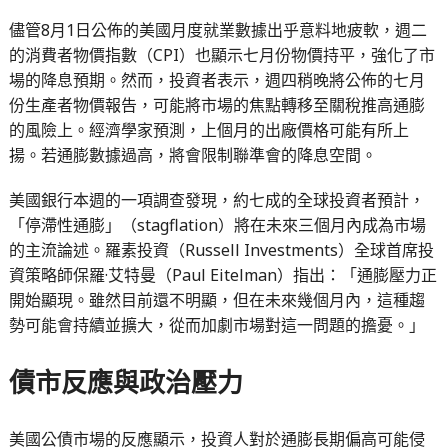
儘管8月1日公佈的美國月度就業數據出乎意料地疲軟，週二
的消費者物價指數（CPI）也顯示七月份物價持平，強化了市
場的降息預期。然而，投資者表示，週四稍晚將公佈的七月
份生產者物價報告，可能將市場的焦點轉移至關稅推高通膨
的風險上。經濟學家預測，上個月的出廠價格可能有所上
揚。若通膨數據過高，將會限制聯準會的降息空間。
美國銀行本週的一項調查發現，約七成的全球投資者預計，
「停滯性通膨」（stagflation）將在未來三個月內成為市場
的主流論述。羅素投資（Russell Investments）全球首席投
資策略師保羅·艾特曼（Paul Eitelman）指出：「通膨壓力正
開始顯現。雖然目前還不明顯，但在未來幾個月內，這種趨
勢可能會持續並擴大，從而加劇市場對這一問題的擔憂。」
債市反應與政治壓力
美國公債市場的反應顯示，投資人對於通膨長期偏高可能侵