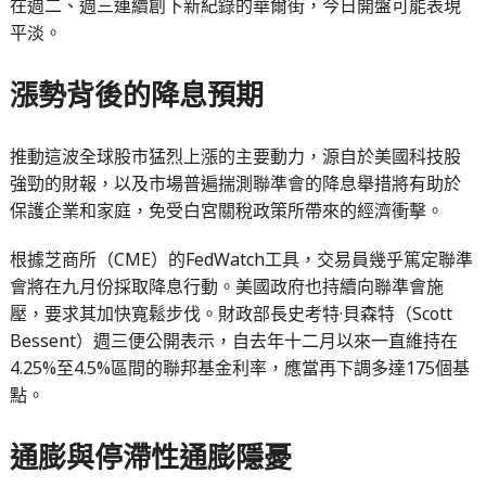
在週二、週三連續創下新紀錄的華爾街，今日開盤可能表現
平淡。
漲勢背後的降息預期
推動這波全球股市猛烈上漲的主要動力，源自於美國科技股
強勁的財報，以及市場普遍揣測聯準會的降息舉措將有助於
保護企業和家庭，免受白宮關稅政策所帶來的經濟衝擊。
根據芝商所（CME）的FedWatch工具，交易員幾乎篤定聯準
會將在九月份採取降息行動。美國政府也持續向聯準會施
壓，要求其加快寬鬆步伐。財政部長史考特·貝森特（Scott
Bessent）週三便公開表示，自去年十二月以來一直維持在
4.25%至4.5%區間的聯邦基金利率，應當再下調多達175個基
點。
通膨與停滯性通膨隱憂