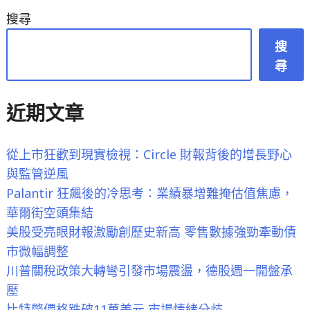
搜尋
搜
尋
近期文章
從上市狂歡到現實檢視：Circle 財報背後的增長野心
與監管逆風
Palantir 狂飆後的冷思考：業績暴增難掩估值焦慮，
華爾街空頭集結
美股受亮眼財報激勵創歷史新高 零售數據強勁牽動債
市微幅調整
川普關稅政策大轉彎引發市場震盪，德股週一開盤承
壓
比特幣價格跌破11萬美元 市場情緒分歧