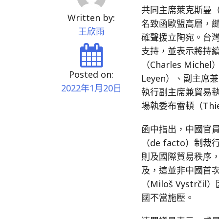
共同主席萊克斯曼（M
Written by:
名致函歐盟高層，
王欣雨
確聲援立陶宛。台灣
支持，並表示將持續
（Charles Mich
Posted on:
Leyen）、副主席兼
2022年1月20日
執行副主席兼貿易執委杜
場執委布雷頓（Thi
函中指出，中國官
（de facto）
則及國際貿易秩序，
及，這並非中國首
（Miloš Vys
國不當施壓。