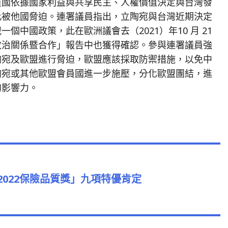
員國依據國家利益與共享民主、人權價值決定與台灣發
此被他國脅迫。連署議員指出，立陶宛與台灣近期決定
個中國政策，此在歐洲議會去（2021）年10 月 21
政治關係暨合作」報告中也獲得確認。參與連署議員強
陶宛及歐盟進行脅迫，歐盟應該採取防禦措施，以免中
陶宛或其他歐盟會員國進一步施壓，分化歐盟團結，進
的影響力。
us
022保險品質獎」九項特優肯定