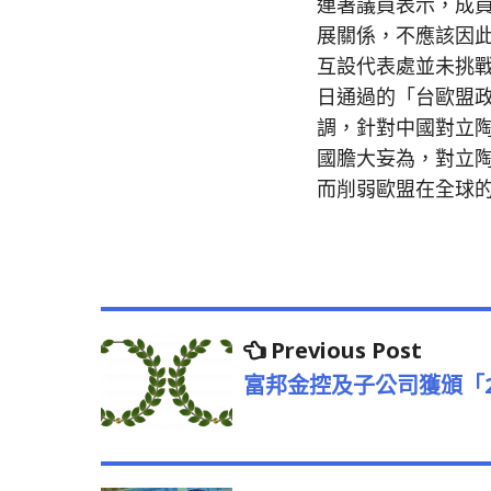
連署議員表示，成
展關係，不應該因
互設代表處並未挑戰一
日通過的「台歐盟
調，針對中國對立
國膽大妄為，對立
而削弱歐盟在全球
文
Previo
Previous Post
post:
章
富邦金控及子公司獲頒「2
導