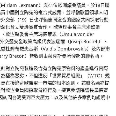
iriam Lexmann）與41位歐洲議會議員，於18日聯
譴責中國對立陶宛的複合式威脅，並呼籲歐盟領導人明
外交部（19）日也呼籲志同道合的國家共同採取行動
深化台立雙邊實質合作。 歐盟理事會主席米歇爾
el）、歐盟執委會主席馮德萊恩（Ursula von der
外交暨安全政策高級代表波瑞爾（Josep Borrell）、
姆布羅夫基斯（Valdis Dombrovskis）及內部市
erry Breton）皆收到由萊克斯曼所發起的聯名函。
員針對立陶宛製造及含有立陶宛原物料的產品進行實際
制裁行為極為惡劣，不但違反「世界貿易組織」（WTO）規
更直接違背歐盟單一市場的根本原則。 該聯名函亦提
次對歐盟會員國採取脅迫行為，捷克參議院議長韋德齊
trčil）因訪問台灣受到巨大壓力，以及其他許多案例均證明中