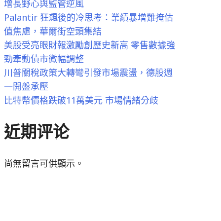
增長野心與監管逆風
Palantir 狂飆後的冷思考：業績暴增難掩估
值焦慮，華爾街空頭集結
美股受亮眼財報激勵創歷史新高 零售數據強
勁牽動債市微幅調整
川普關稅政策大轉彎引發市場震盪，德股週
一開盤承壓
比特幣價格跌破11萬美元 市場情緒分歧
近期评论
尚無留言可供顯示。