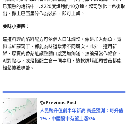
已預熱的烤箱中，以220度烘烤約10分鐘。起司融化上色後取
出，撒上巴西里碎作為裝飾，即可上桌。
美味小提醒：
這道料理的餡料配方可依個人口味調整，像是加入鮪魚、青
椒或紅蘿蔔丁，都能為味道增添不同層次。此外，選用新
鮮、厚實的香菇能讓整體口感更加飽滿。無論是當作輕食、
派對點心，或是搭配主食一同享用，這款焗烤起司香菇都能
輕鬆擄獲味蕾。
文
Previous
Previous Post
章
post:
人民幣升值創半年新高 高盛預測：每升值
1%，中國股市有望上漲3%
導