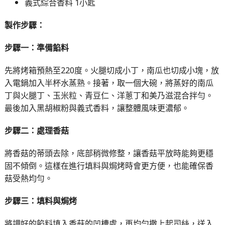
義式綜合香料 1小匙
製作步驟：
步驟一：準備餡料
先將烤箱預熱至220度。火腿切成小丁，南瓜也切成小塊，放
入電鍋加入半杯水蒸熟。接著，取一個大碗，將蒸好的南瓜
丁與火腿丁、玉米粒、青豆仁、洋蔥丁和美乃滋混合拌勻。
最後加入黑胡椒粉與義式香料，讓整體風味更濃郁。
步驟二：處理香菇
將香菇的蒂頭去除，底部稍微修整，讓香菇平放時能夠更穩
固不傾倒。這樣在進行填料與焗烤時會更方便，也能確保香
菇受熱均勻。
步驟三：填料與焗烤
將調好的餡料填入香菇的凹槽處，再均勻撒上起司絲，送入