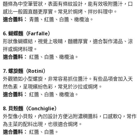
麵條為中空筆管狀，表面有條紋設計，能有效吸附醬汁，口
感比一般圓直麵更厚實。常見於焗烤、拌炒料理中。
適合醬料：
青醬、紅醬、白醬、橄欖油。
6. 蝴蝶麵（Farfalle）
形狀像蝴蝶結，視覺上吸睛，麵體厚實，適合製作湯品、涼
拌或焗烤料理。
適合醬料：
紅醬、白醬、橄欖油。
7. 螺旋麵（Rotini）
外觀猶如小型螺旋，非常容易抓住醬汁。有些品項會加入天
然色素，呈現繽紛色彩，常見於沙拉或焗烤。
適合醬料：
紅醬、白醬、橄欖油。
8. 貝殼麵（Conchiglie）
外型像小貝殼，內凹設計方便沾附濃稠醬料，口感軟Q，常作
為主菜的配料出現，也很適合焗烤。
適合醬料：
紅醬、白醬。