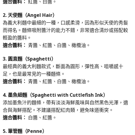
適合醬料：
紅醬、白醬。
2. 天使麵（Angel Hair）
為義大利麵中最細的一種，口感柔滑，因為形似天使的秀髮
而得名。麵條吸附醬汁的能力不錯，非常適合清炒或搭配較
輕盈的醬料。
適合醬料：
青醬、紅醬、白醬、橄欖油。
3. 圓直麵（Spaghetti）
最經典的義大利麵款式，斷面為圓形，彈性高、咀嚼感十
足，也是最常見的一種麵條。
適合醬料：
青醬、紅醬、白醬、橄欖油。
4. 墨魚細麵（Spaghetti with Cuttlefish Ink）
添加墨魚汁的麵條，帶有淡淡海鮮風味與自然黑色光澤，適
合與海鮮搭配。不建議搭配紅肉類，避免味道衝突。
適合醬料：
白醬、紅醬。
5. 筆管麵（Penne）