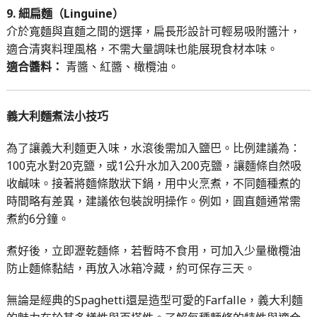
9. 細扁麵（Linguine）
介於寬麵與直麵之間的選擇，扁長形設計可輕易吸附醬汁，
適合清爽料理風格，不需大量調味也能展現食材本味。
適合醬料：
青醬、紅醬、橄欖油。
義大利麵煮法小技巧
為了讓義大利麵更入味，水滾後需加入鹽巴。比例建議為：
100克水對20克鹽，或1公升水加入200克鹽，讓麵條自然吸
收鹹味。接著將麵條散狀下鍋，用中火烹煮，不同麵種煮的
時間略有差異，建議依包裝說明操作。例如，圓直麵通常需
煮約6分鐘。
煮好後，立即瀝乾麵條，若暫時不食用，可加入少量橄欖油
防止麵條黏結，再放入冰箱冷藏，約可保存三天。
無論是經典的Spaghetti還是造型可愛的Farfalle，義大利麵