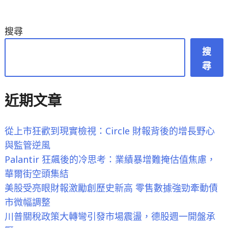
搜尋
搜
尋
近期文章
從上市狂歡到現實檢視：Circle 財報背後的增長野心
與監管逆風
Palantir 狂飆後的冷思考：業績暴增難掩估值焦慮，
華爾街空頭集結
美股受亮眼財報激勵創歷史新高 零售數據強勁牽動債
市微幅調整
川普關稅政策大轉彎引發市場震盪，德股週一開盤承