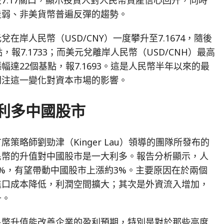
走弱、非美貨幣普遍反彈的趨勢。
在岸人民幣（USD/CNY）一度攀升至7.1674，隨後
，報7.1733；而美元兌離岸人民幣（USD/CNH）最高
後漲幅達22個基點，報7.1693。這是人民幣半年以來的最
關注這一變化對資本市場的影響。
利多中國股市
策略師劉勁津（Kinger Lau）領導的團隊所發布的
民幣的升值對中國股市是一大利多。報告分析顯示，人
%，有望帶動中國股市上漲約3%。主要原因在於兩個
進口成本降低，利潤空間擴大；其次是外資流入增加，
升。
民幣升值能改善企業的盈利預期，特別是對於那些高度