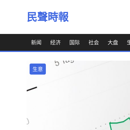
Skip
to
民聲時報
content
新闻
经济
国际
社会
大盘
生意