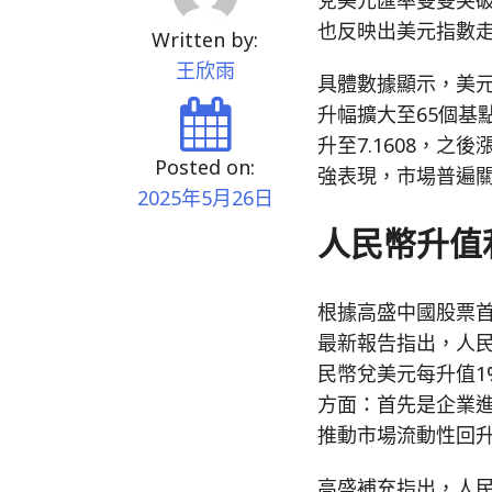
也反映出美元指數
Written by:
王欣雨
具體數據顯示，美元兌
升幅擴大至65個基點
升至7.1608，之
Posted on:
強表現，市場普遍
2025年5月26日
人民幣升值
根據高盛中國股票首席
最新報告指出，人
民幣兌美元每升值1
方面：首先是企業
推動市場流動性回
高盛補充指出，人