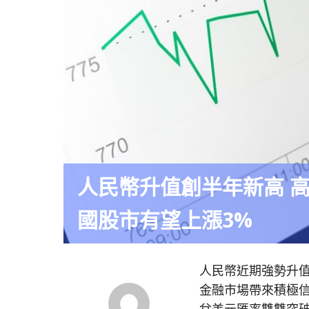
人民幣升值創半年新高 
國股市有望上漲3%
人民幣近期強勢升值
金融市場帶來積極信
兌美元匯率雙雙突破