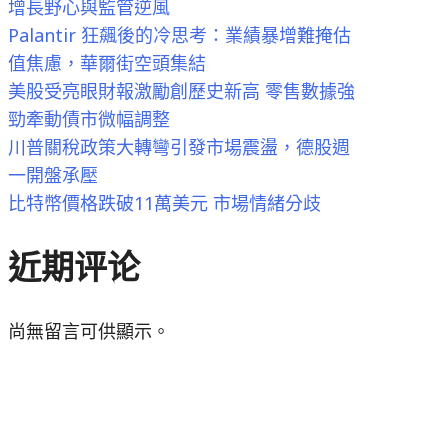
增長野心與監管逆風
Palantir 狂飆後的冷思考：業績暴增難掩估
值焦慮，華爾街空頭集結
美股受亮眼財報激勵創歷史新高 零售數據強
勁牽動債市微幅調整
川普關稅政策大轉彎引發市場震盪，德股週
一開盤承壓
比特幣價格跌破11萬美元 市場情緒分歧
近期评论
尚無留言可供顯示。