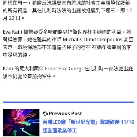
同樣在周一，希臘反洗錢局宣布將凍結社會主義環境保護部
的所有資產，其在比利時法院的出庭被推遲到下週三，即 12
月 22 日。
Eva Kaili 被懷疑受多哈賄賂以捍衛世界杯主辦國的利益，她
聲稱無罪，她在雅典的律師 Michalis Dimitrakopoulos 甚至
表示，環境保護部不知道這些袋子的存在 在她布魯塞爾的家
中發現的錢。
Kaili 的意大利同伴 Francesco Giorgi 在比利時一家法庭出庭
後也仍處於審前拘留中。
文
Previous
Previous Post
章
post:
台灣LED廠「新世紀光電」聲請破產 11/16
起全面歇業停工
導