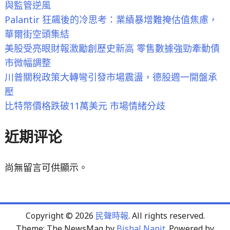
與監管逆風
Palantir 狂飆後的冷思考：業績暴增難掩估值焦慮，
華爾街空頭集結
美股受亮眼財報激勵創歷史新高 零售數據強勁牽動債
市微幅調整
川普關稅政策大轉彎引發市場震盪，德股週一開盤承
壓
比特幣價格跌破11萬美元 市場情緒分歧
近期评论
尚無留言可供顯示。
Copyright © 2026
民聲時報
. All rights reserved.
Theme: The NewsMag by
Bishal Napit
. Powered by