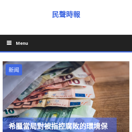
Skip
to
民聲時報
content
Menu
新闻
希臘當局對被指控腐敗的環境保