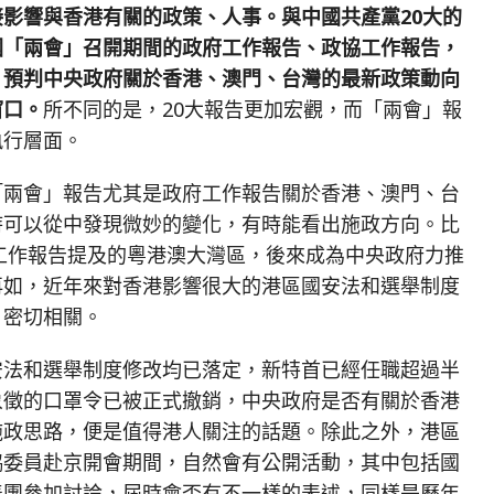
影響與香港有關的政策、人事。與中國共產黨20大的
國「兩會」召開期間的政府工作報告、政協工作報告，
、預判中央政府關於香港、澳門、台灣的最新政策動向
窗口。
所不同的是，20大報告更加宏觀，而「兩會」報
執行層面。
「兩會」報告尤其是政府工作報告關於香港、澳門、台
時可以從中發現微妙的變化，有時能看出施政方向。比
府工作報告提及的粵港澳大灣區，後來成為中央政府力推
再如，近年來對香港影響很大的港區國安法和選舉制度
」密切相關。
安法和選舉制度修改均已落定，新特首已經任職超過半
象徵的口罩令已被正式撤銷，中央政府是否有關於香港
施政思路，便是值得港人關注的話題。除此之外，港區
協委員赴京開會期間，自然會有公開活動，其中包括國
表團參加討論，屆時會否有不一樣的表述，同樣是歷年