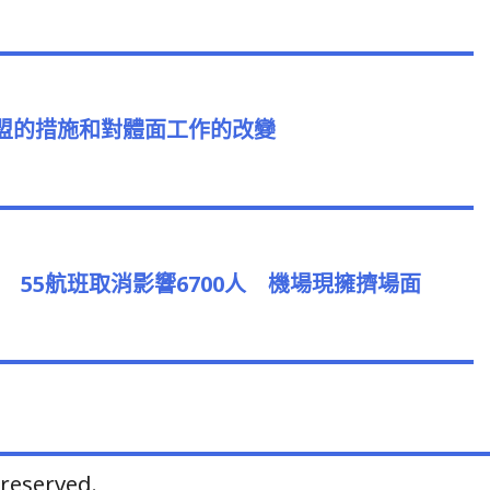
us
歐盟的措施和對體面工作的改變
 55航班取消影響6700人 機場現擁擠場面
s reserved.