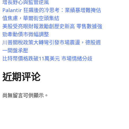
增長野心與監管逆風
Palantir 狂飆後的冷思考：業績暴增難掩估
值焦慮，華爾街空頭集結
美股受亮眼財報激勵創歷史新高 零售數據強
勁牽動債市微幅調整
川普關稅政策大轉彎引發市場震盪，德股週
一開盤承壓
比特幣價格跌破11萬美元 市場情緒分歧
近期评论
尚無留言可供顯示。