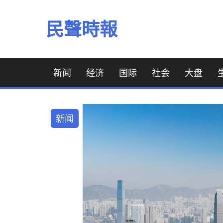
Skip
to
民聲時報
content
新闻
经济
国际
社会
大盘
新闻