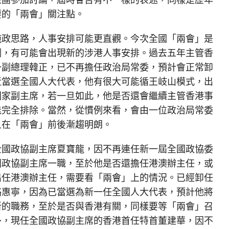
要的「兩會」關注點。
施政思路，人事安排可能更直觀。今次全國「兩會」是
例，有可能會出現新的涉港人事安排。過去五年主管香
一副總理韓正，已不再擔任政治局常委，預計會正常卸
近當選全國人大代表，他有很大可能循王岐山模式，出
國家副主席，若一旦如此，他是否還會繼續主管香港事
能完全排除。當然，從慣例來看，會由一位政治局常委
且在「兩會」前後漸趨明朗。
全國政協副主席夏寶龍，因不再連任新一屆全國政協委
國政協副主席一職，至於他是否還擔任港澳辦主任，或
出任港澳辦主任，需要看「兩會」上的情況。已經卸任
駱惠寧，因為已當選為新一任全國人大代表，預計他將
新的職務，至於是否與香港有關，同樣要等「兩會」召
外，現任全國政協副主席的香港首任特首董建華，因不