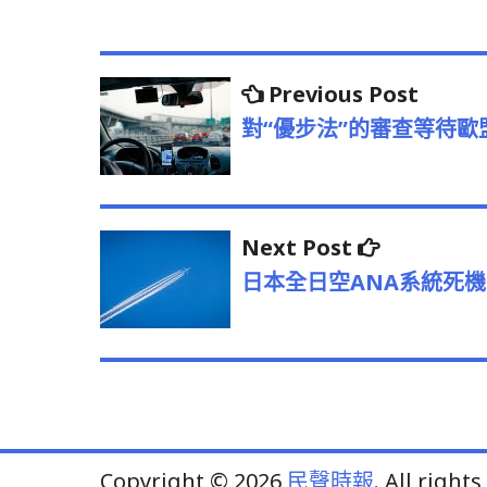
文
Previo
Previous Post
post:
章
對“優步法”的審查等待
導
覽
Next
Next Post
post:
日本全日空ANA系統死機
Copyright © 2026
民聲時報
. All right