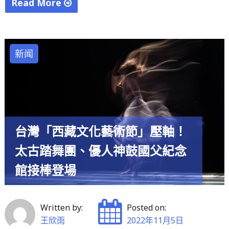
Read More
"台
灣
LED
新闻
廠
「新
世
紀
光
台灣「西藏文化藝術節」壓軸！
電」
太古踏舞團、優人神鼓國父紀念
聲
請
館接棒登場
破
產
11/16
Written by:
Posted on:
起
王欣雨
2022年11月5日