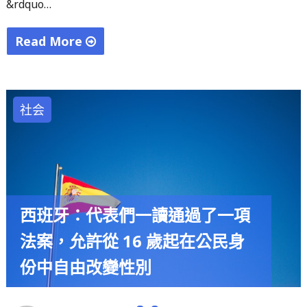
&rdquo…
工
作
Read More
的
"燃
改
油
變"
津
社会
貼：
數
額、
條
件、
西班牙：代表們一讀通過了一項
程
序……
法案，允許從 16 歲起在公民身
關
份中自由改變性別
於
工