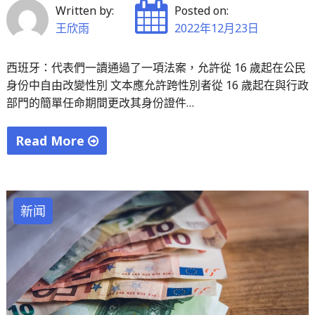
人
Written by:
Posted on:
新
王欣雨
2022年12月23日
獎
金
西班牙：代表們一讀通過了一項法案，允許從 16 歲起在公民
身份中自由改變性別 文本應允許跨性別者從 16 歲起在與行政
的
部門的簡單任命期間更改其身份證件…
三
個
Read More
問
"西
題"
班
牙：
新闻
代
表
們
一
讀