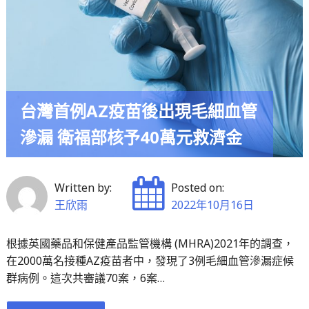
姐
棒
年
登
曆
場"
愛
心
接
台灣首例AZ疫苗後出現毛細血管
力
滲漏 衛福部核予40萬元救濟金
•
已
捐
Written by:
Posted on:
逾
王欣雨
2022年10月16日
8
百
根據英國藥品和保健產品監管機構 (MHRA)2021年的調查，
萬
在2000萬名接種AZ疫苗者中，發現了3例毛細血管滲漏症候
助
群病例。這次共審議70案，6案…
弱