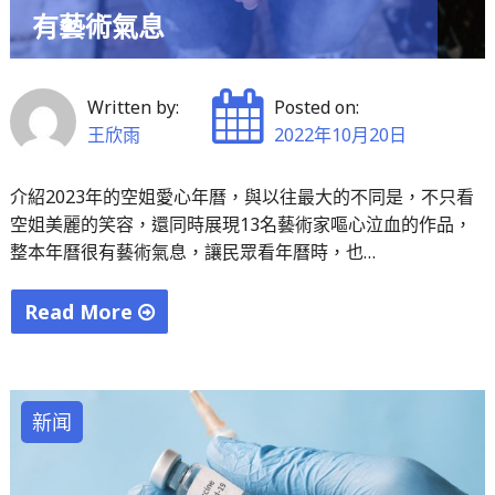
軸！
有藝術氣息
太
古
踏
Written by:
Posted on:
舞
王欣雨
2022年10月20日
團、
優
介紹2023年的空姐愛心年曆，與以往最大的不同是，不只看
空姐美麗的笑容，還同時展現13名藝術家嘔心泣血的作品，
人
整本年曆很有藝術氣息，讓民眾看年曆時，也…
神
鼓
Read More
國
"台
父
灣
紀
長
念
新闻
榮
館
空
接