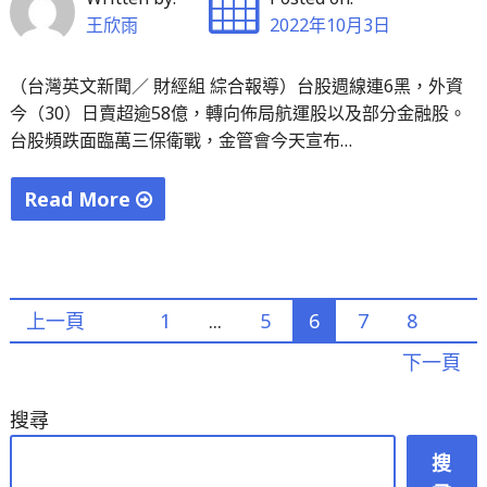
漏
王欣雨
2022年10月3日
衛
福
（台灣英文新聞／ 財經組 綜合報導）台股週線連6黑，外資
部
今（30）日賣超逾58億，轉向佈局航運股以及部分金融股。
核
台股頻跌面臨萬三保衛戰，金管會今天宣布…
予
40
Read More
萬
"【台
元
股
救
萬
文
濟
上一頁
1
...
5
6
7
8
三
金"
告
章
下一頁
急】
分
外
搜尋
資
頁
搜
賣