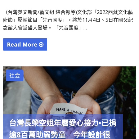
全
面
（台灣英文新聞/藝文組 綜合報導)文化部「2022西藏文化藝
術節」壓軸節目「梵音國度」，將於11月4日、5日在國父紀
歇
念館大會堂盛大登場。 「梵音國度」…
業
停
Read More
工"
"台
灣
「西
社会
藏
文
化
藝
術
台灣長榮空姐年曆愛心接力•已捐
節」
逾8百萬助弱勢童 今年設計很
壓