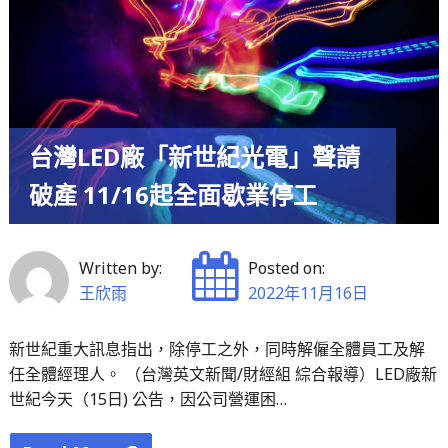
身
對
份
被
中
指
自
控
由
腐
改
台灣LED廠「新世紀光電」聲請
敗
變
的
破產 11/16起全面歇業停工
性
環
別"
境
保
Written by:
Posted on:
護
王欣雨
2022年11月16日
部
展
新世紀重大訊息指出，除停工之外，同時解僱全體員工及解
任全體經理人。 （台灣英文新聞/財經組 綜合報導）LED廠新
開
世紀今天（15日) 公告，因公司營運困…
調
查"