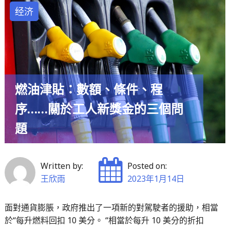
步
经济
法”
的
審
查
等
燃油津貼：數額、條件、程
待
序……關於工人新獎金的三個問
歐
盟
題
的
措
施
Written by:
Posted on:
和
王欣雨
2023年1月14日
對
體
面對通貨膨脹，政府推出了一項新的對駕駛者的援助，相當
於“每升燃料回扣 10 美分。 “相當於每升 10 美分的折扣
面