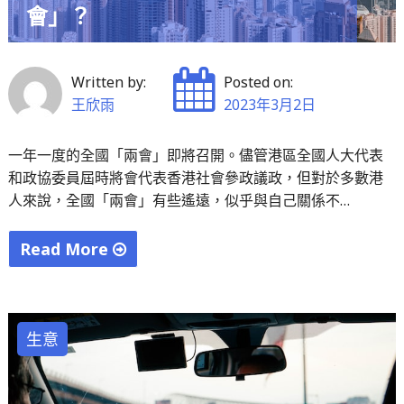
會」？
Written by:
Posted on:
王欣雨
2023年3月2日
一年一度的全國「兩會」即將召開。儘管港區全國人大代表
和政協委員屆時將會代表香港社會參政議政，但對於多數港
人來說，全國「兩會」有些遙遠，似乎與自己關係不…
Read More
"香
港
人
生意
為
何