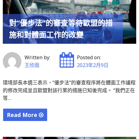
需
要
關
對“優步法”的審查等待歐盟的措
心
施和對體面工作的改變
全
國
「兩
Written by:
Posted on:
會」？"
王欣雨
2023年2月9日
環境部長本週三表示，“優步法”的審查程序將在體面工作議程
的修改完成並且歐盟對該行業的措施已知後完成。 “我們正在
等…
Read More
"對
“優