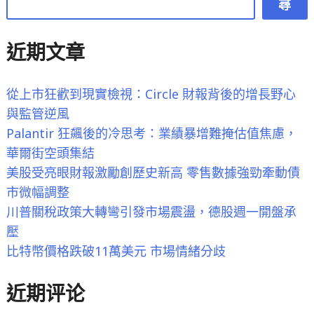
尋
超
逾
近期文章
58
億
金
從上市狂歡到現實檢視：Circle 財報背後的增長野心
管
與監管逆風
會
Palantir 狂飆後的冷思考：業績暴增難掩估值焦慮，
再
華爾街空頭集結
祭
美股受亮眼財報激勵創歷史新高 零售數據強勁牽動債
2
市微幅調整
救
川普關稅政策大轉彎引發市場震盪，德股週一開盤承
市
壓
措
比特幣價格跌破11萬美元 市場情緒分歧
施
近期评论
未
出