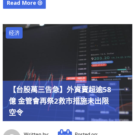
勢
Read More
童
"台
今
灣
年
首
经济
設
例
計
AZ
很
疫
有
苗
藝
後
術
出
氣
【台股萬三告急】外資賣超逾58
現
息"
毛
億 金管會再祭2救市措施未出限
細
空令
血
管
滲
Written by:
Posted on: