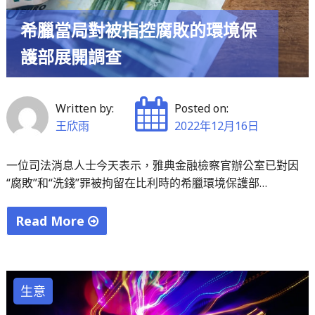
通
希臘當局對被指控腐敗的環境保
過
了
護部展開調查
一
項
法
Written by:
Posted on:
案，
王欣雨
2022年12月16日
允
許
一位司法消息人士今天表示，雅典金融檢察官辦公室已對因
“腐敗”和“洗錢”罪被拘留在比利時的希臘環境保護部…
從
16
Read More
歲
起
"希
在
臘
公
當
生意
民
局