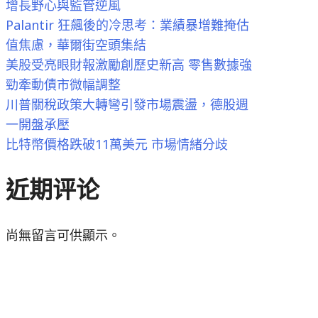
增長野心與監管逆風
Palantir 狂飆後的冷思考：業績暴增難掩估
值焦慮，華爾街空頭集結
美股受亮眼財報激勵創歷史新高 零售數據強
勁牽動債市微幅調整
川普關稅政策大轉彎引發市場震盪，德股週
一開盤承壓
比特幣價格跌破11萬美元 市場情緒分歧
近期评论
尚無留言可供顯示。