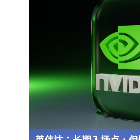
面
臨
四
面
楚
歌"
英伟达：长期入场点，但