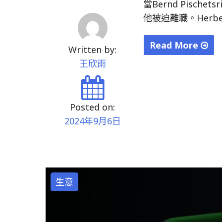
當Bernd Pisch
他被迫離職。Herbe
Read More
Written by:
"福
王欣雨
斯
汽
車
Posted on:
反
2024年9月6日
轉
生
產，
汽
生意
車
產
業