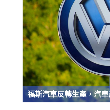
競
爭
激
烈"
福斯汽車反轉生產，汽車