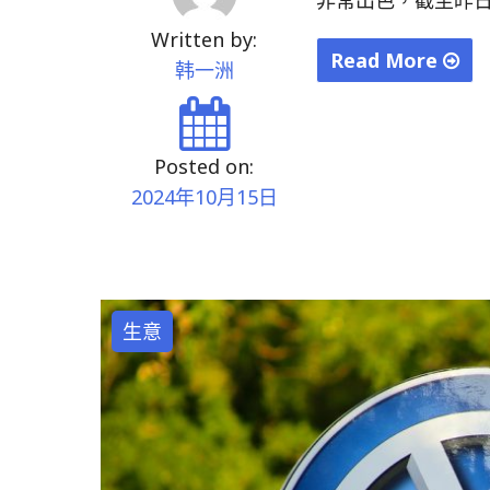
Written by:
Read More
韩一洲
"古
天
樂
Posted on:
和
2024年10月15日
黃
子
華
兩
生意
部
票
房
大
片