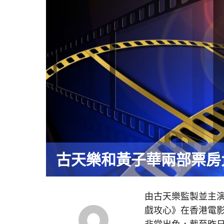
古天樂和黃子華兩部票房
由古天樂監製並主
戲攻心》在香港電
非常出色，截至昨