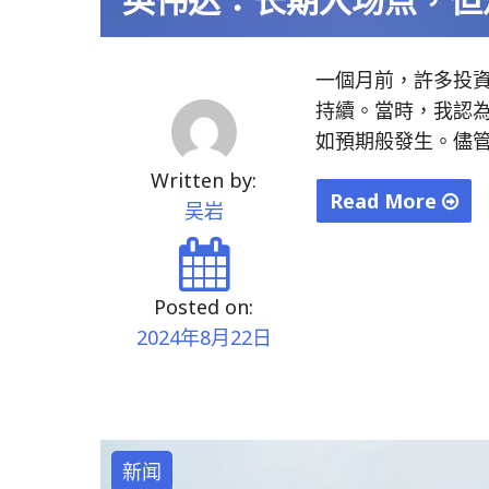
一個月前，許多投資
持續。當時，我認
如預期般發生。儘管
Written by:
Read More
吴岩
"英
伟
达：
Posted on:
长
2024年8月22日
期
入
场
点，
新闻
但