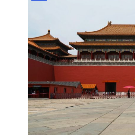
短
期
可
能
下
跌"